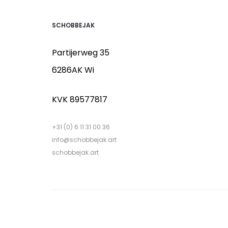
SCHOBBEJAK
Partijerweg 35
6286AK Wi
KVK 89577817
+31 (0) 6 11 31 00 36
info@schobbejak.art
schobbejak.art