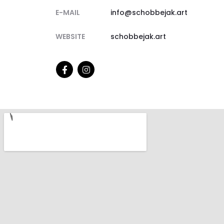
E-MAIL
info@schobbejak.art
WEBSITE
schobbejak.art